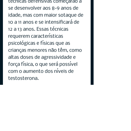
técnicas defensivas começarão a 
se desenvolver aos 8-9 anos de 
idade, mas com maior sotaque de 
10 a 11 anos e se intensificará de 
12 a 13 anos. Essas técnicas 
requerem características 
psicológicas e físicas que as 
crianças menores não têm, como 
altas doses de agressividade e 
força física, o que será possível 
com o aumento dos níveis de 
testosterona.
 De qualquer forma, não é o 
objetivo deste artigo aprofundar 
a organização de tarefas e tipos 
de atividades a serem realizadas 
com crianças e jovens.