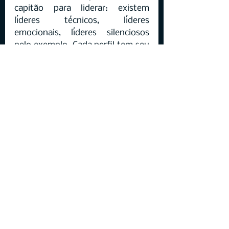
capitão para liderar: existem 
líderes técnicos, líderes 
emocionais, líderes silenciosos 
pelo exemplo. Cada perfil tem seu 
valor, e clubes inteligentes sabem 
identificar e aproveitar cada um 
deles.
Como pais podem ajudar 
no desenvolvimento 
dessa liderança
A liderança começa a se formar 
muito antes do futebol 
profissional. Em casa, atitudes 
simples ajudam a construir esses 
traços no jovem atleta. Ensinar a 