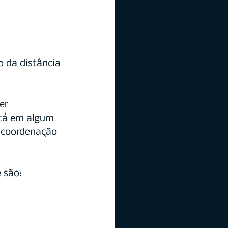
 da distância 
er 
stá em algum 
 coordenação 
 são: