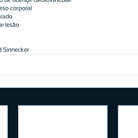
zido de doença cardiovascular
 peso corporal
orado
 de lesão
 Sinnecker 