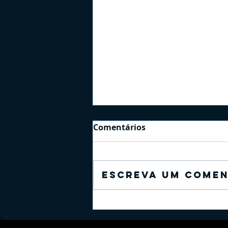
Comentários
Escreva um comen
O Treino Invisível: Por Que
o Sono é o Suplemento