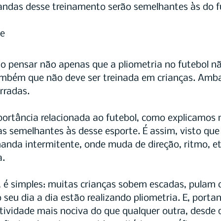
ndas desse treinamento serão semelhantes às do f
de
o pensar não apenas que a pliometria no futebol nã
ambém que não deve ser treinada em crianças. Amba
rradas. 
ortância relacionada ao futebol, como explicamos n
s semelhantes às desse esporte. É assim, visto que 
nda intermitente, onde muda de direção, ritmo, etc
a.
, é simples: muitas crianças sobem escadas, pulam c
o seu dia a dia estão realizando pliometria. E, portan
ividade mais nociva do que qualquer outra, desde q