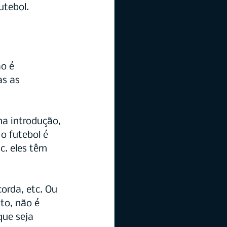
utebol.
o é 
s as 
a introdução, 
o futebol é 
. eles têm 
orda, etc. Ou 
to, não é 
ue seja 