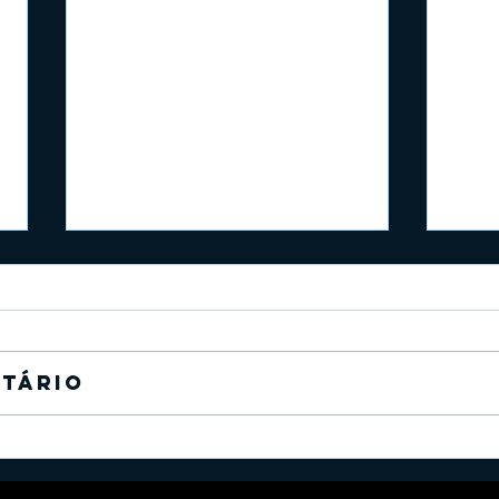
tário
Como Escolher um Agente
Qua
para Seu Filho: O Guia
Inte