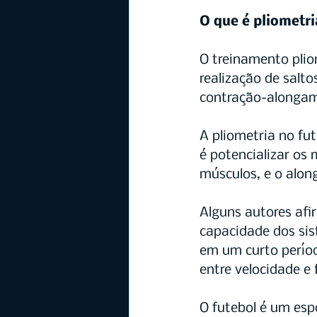
O que é pliometri
O treinamento plio
realização de salto
contração-alonga
A pliometria no fu
é potencializar os
músculos, e o alon
Alguns autores af
capacidade dos sis
em um curto períod
entre velocidade e 
O futebol é um espo