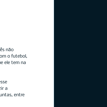
ês não 
om o futebol, 
e ele tem na 
sse 
r a 
ntas, entre 