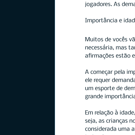
jogadores. As dema
Importância e ida
Muitos de vocês vã
necessária, mas t
afirmações estão e
A começar pela imp
ele requer demanda
um esporte de dema
grande importânci
Em relação à idade
seja, as crianças n
considerada uma at