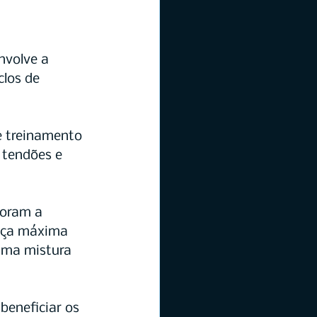
nvolve a 
clos de 
e treinamento 
 tendões e 
oram a 
orça máxima 
uma mistura 
beneficiar os 