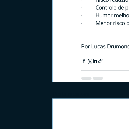
·         Risco redu
·         Controle de
·         Humor melh
·         Menor risco
Por Lucas Drumond
Posts recentes