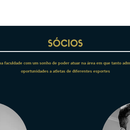
HOME
SOBRE
ARTIGOS
SÓCIOS
na faculdade com um sonho de poder atuar na área em que tanto adm
oportunidades a atletas de diferentes esportes