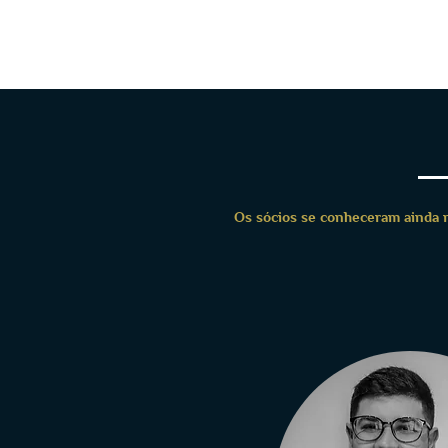
idem agência
desportiva
Os sócios se conheceram ainda 